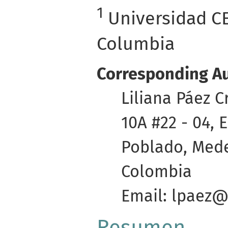
1
Universidad CE
Columbia
Corresponding Au
Liliana Páez C
10A #22 - 04, 
Poblado, Medel
Colombia
Email: lpaez@
Resumen