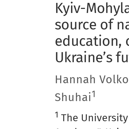
Kyiv-Mohyl
source of n
education, 
Ukraine’s f
Hannah Volko
1
Shuhai
1
The University