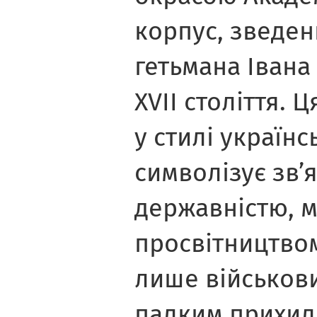
корпус, зведен
гетьмана Івана
XVII століття. 
у стилі українс
символізує зв’
державністю, м
просвітництвом
лише військови
палким прихил