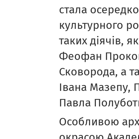
стала осередко
культурного р
таких діячів, я
Феофан Прокоп
Сковорода, а т
Івана Мазепу, 
Павла Полуботк
Особливою арх
окрасою Академ