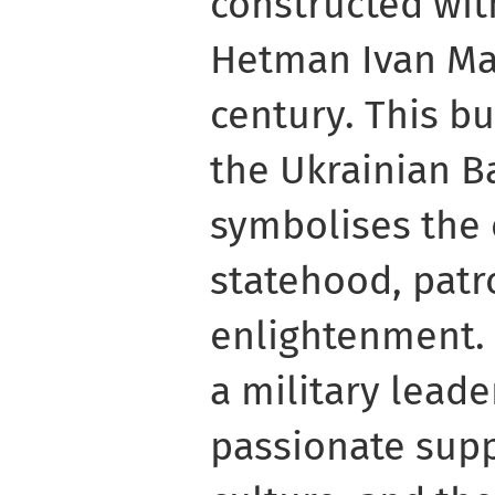
constructed wit
Hetman Ivan Maz
century. This bu
the Ukrainian B
symbolises the
statehood, patr
enlightenment.
a military leade
passionate supp