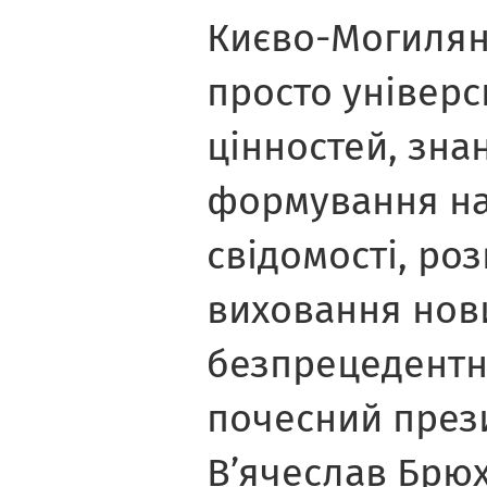
Києво-Могилян
просто універси
цінностей, знань
формування на
свідомості, ро
виховання нови
безпрецедентн
почесний през
В’ячеслав Брю