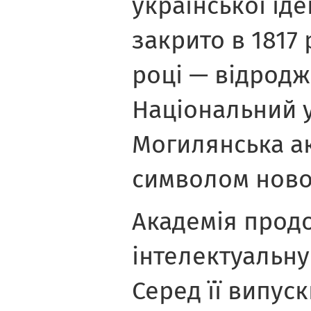
української іде
закрито в 1817 
році — відродж
Національний у
Могилянська ак
символом нової
Академія прод
інтелектуальну 
Серед її випус