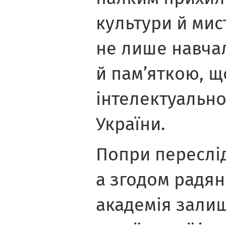
культури й мис
не лише навча
й пам’яткою, щ
інтелектуальн
України.
Попри переслід
а згодом радян
академія зали