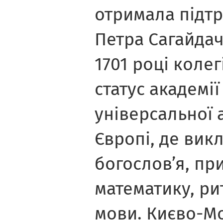
отримала підт
Петра Сагайдач
1701 році колег
статус академі
універсальної а
Європі, де вик
богослов’я, пр
математику, ри
мови. Києво-М