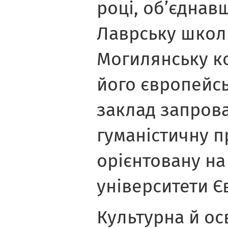
році, об’єднав
Лаврську школ
Могилянську к
його європейс
заклад запров
гуманістичну п
орієнтовану на
університети Є
Культурна й ос