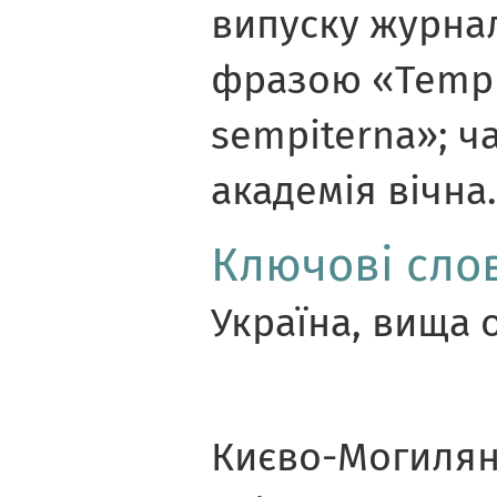
випуску журнал
фразою «Tempu
sempiterna»; ч
академія вічна.
Ключові сло
Україна, вища о
Києво-Могилян