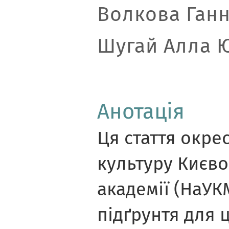
Волкова Ган
Шугай Алла 
Анотація
Ця стаття окре
культуру Києв
академії (НаУК
підґрунтя для 