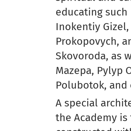
educating such 
Inokentiy Gizel
Prokopovych, a
Skovoroda, as w
Mazepa, Pylyp O
Polubotok, and 
A special archit
the Academy is 